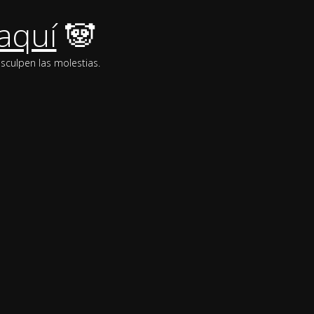
aquí
🐼
sculpen las molestias.