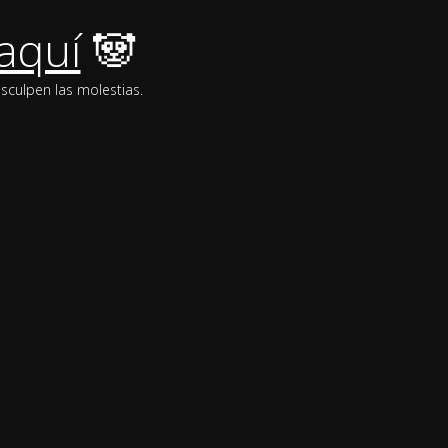
aquí
🐼
sculpen las molestias.