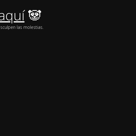
aquí
🐼
sculpen las molestias.