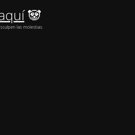
aquí
🐼
sculpen las molestias.