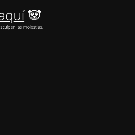
aquí
🐼
sculpen las molestias.